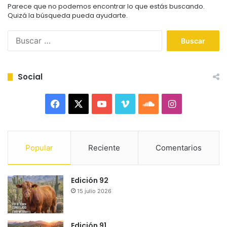
Parece que no podemos encontrar lo que estás buscando.
Quizá la búsqueda pueda ayudarte.
B
u
s
c
Social
a
r
:
F
X
Y
V
S
I
a
o
i
o
n
c
u
m
u
s
Popular
Reciente
Comentarios
e
T
e
n
t
Edición 92
b
u
o
d
a
15 julio 2026
o
b
C
g
o
e
l
r
Edición 91