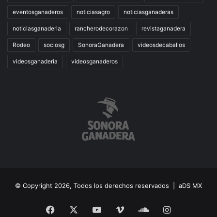
eventosganaderos
noticiasagro
noticiasganaderas
noticiasganaderia
rancherodecorazon
revistaganadera
Rodeo
sociosg
SonoraGanadera
videosdecaballos
videosganaderia
videosganaderos
© Copyright 2026, Todos los derechos reservados |
aDS MX
Facebook
X
YouTube
Vimeo
SoundCloud
Instagram