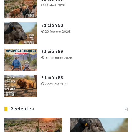
14 abril 2026
k
o
a
u
m
Edición 90
20 febrero 2026
d
Edición 89
9 diciembre 2025
Edición 88
7 octubre 2025
Recientes