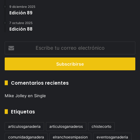
9 diciembre 2025
Edición 89
7 octubre 2025
Edición 88
Escribe
tu
correo
electrónico
Comentarios recientes
Mike Jolley
en
Single
Etiquetas
articulosganaderia
articulosganaderos
chistecorto
comunidadganadera
elranchoesmipasion
eventosganaderia