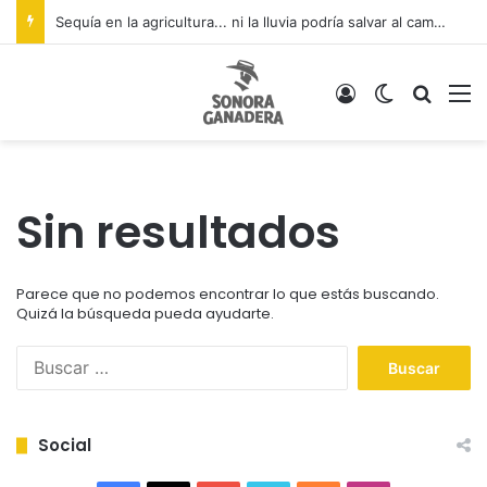
Sequía en la agricultura... ni la lluvia podría salvar al campo
Acceso
Switch ski
Buscar
M
Sin resultados
Parece que no podemos encontrar lo que estás buscando.
Quizá la búsqueda pueda ayudarte.
B
u
s
c
Social
a
r