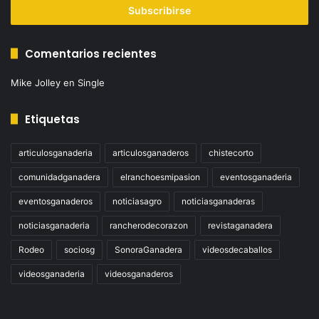
electrónico
Comentarios recientes
Mike Jolley
en
Single
Etiquetas
articulosganaderia
articulosganaderos
chistecorto
comunidadganadera
elranchoesmipasion
eventosganaderia
eventosganaderos
noticiasagro
noticiasganaderas
noticiasganaderia
rancherodecorazon
revistaganadera
Rodeo
sociosg
SonoraGanadera
videosdecaballos
videosganaderia
videosganaderos