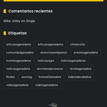
Comentarios recientes
Mike Jolley
en
Single
Etiquetas
articulosganaderia
articulosganaderos
chistecorto
comunidadganadera
elranchoesmipasion
eventosganaderia
eventosganaderos
noticiasagro
noticiasganaderas
noticiasganaderia
rancherodecorazon
revistaganadera
Rodeo
sociosg
SonoraGanadera
videosdecaballos
videosganaderia
videosganaderos