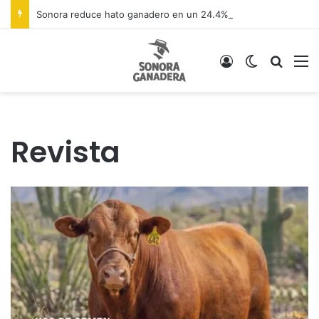
Sonora reduce hato ganadero en un 24.4% por sequía
Acceso
Switch ski
Buscar
M
Revista