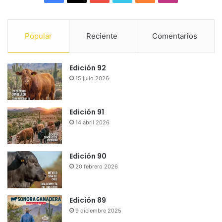
a
o
i
o
n
c
u
m
u
s
Popular
Reciente
Comentarios
e
T
e
n
t
Edición 92
b
u
o
d
a
15 julio 2026
o
b
C
g
o
e
l
r
Edición 91
14 abril 2026
k
o
a
u
m
Edición 90
20 febrero 2026
d
Edición 89
9 diciembre 2025