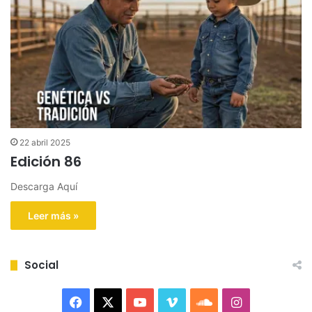
22 abril 2025
Edición 86
Descarga Aquí
Leer más »
Social
F
X
Y
V
S
I